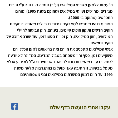
ה"עמותה למען משרתי המילואים (ע"ר) נוסדה ב- 2011 ע"י פורום
מג"דים, מח"טים וטייסי במילואים (שהוקם בשנת 1995) ופורום
החפ"שים (שהוקם ב- 2000).
הפורומים היו שותפים למאבקים ציבוריים גדולים שהובילו לחקיקת
חוקים חדשים ותיקון חוקים קיימים, ביניהם, חוק הביטוח לחיילי
המילואים, חוק המילואים, חוק זכויות הסטודנט, ועוד שורה ארוכה של
חוקים ונושאים.
אנשי המילואים מסכנים את חייהם ואת בריאותם למען הכלל. הם
משקיעים זמן, כסף וחיי משפחה בשביל המדינה. המדינה לא יודעת
לטפל בבעיות שהשירות גורם לחייהם האזרחיים וצה"ל לא יודע או לא
מטפל בבעיות. זו הסיבה שאנו פועלים בהתנדבות מלאה משנת
1995 ועד היום למען המשרתים במילואים ובני משפחותיהם
עקבו אחרי הנעשה בדף שלנו