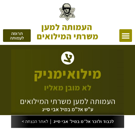
תרומה
לעמותה