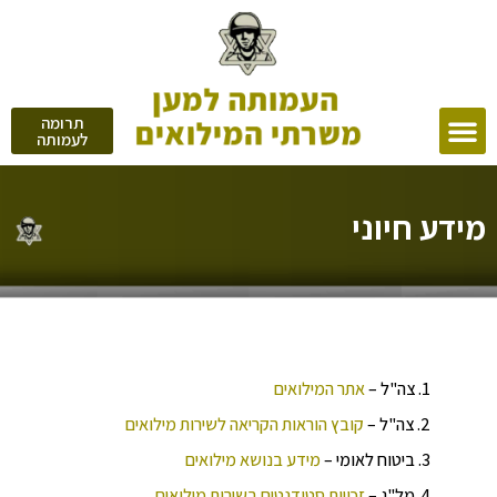
תרומה
לעמותה
מידע חיוני
1. צה"ל –
אתר ה
מילואים
2. צה"ל –
קובץ הוראות הקריאה לשירות
מילואים
3. ביטוח לאומי –
מידע בנושא
מילואים
4. מל"ג –
זכויות סטודנטים בשירות
מילואים